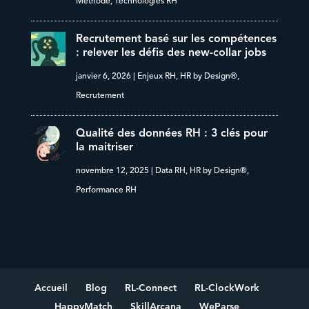
Méthode
,
Technologies RH
Recrutement basé sur les compétences
: relever les défis des new-collar jobs
janvier 6, 2026
|
Enjeux RH
,
HR by Design®
,
Recrutement
Qualité des données RH : 3 clés pour
la maitriser
novembre 12, 2025
|
Data RH
,
HR by Design®
,
Performance RH
Accueil
Blog
RL-Connect
RL-ClockWork
HappyMatch
SkillArcana
WeParse