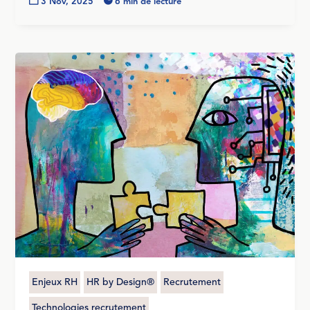

3 Nov, 2025

6 min de lecture
Enjeux RH
HR by Design®
Recrutement
Technologies recrutement