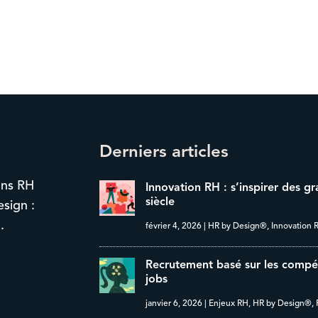
Derniers articles
ons RH
Innovation RH : s’inspirer des g
siècle
esign :
.
février 4, 2026
|
HR by Design®
,
Innovation 
Recrutement basé sur les compéte
jobs
janvier 6, 2026
|
Enjeux RH
,
HR by Design®
,