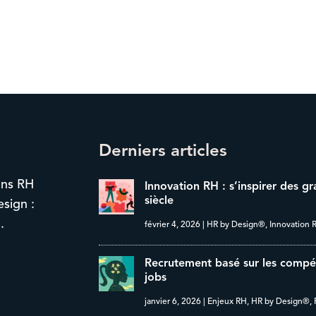
Derniers articles
ons RH
Innovation RH : s’inspirer des g
siècle
esign :
.
février 4, 2026
|
HR by Design®
,
Innovation 
Recrutement basé sur les compéte
jobs
janvier 6, 2026
|
Enjeux RH
,
HR by Design®
,